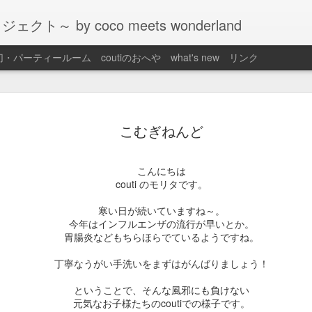
 by coco meets wonderland
切・パーティールーム
coutiのおへや
what's new
リンク
ウィンワーク
なつやすみワーク
クリスマスワーク
ハロウィンワ
こむぎねんど
ップ2019の
ショップのおしら
ショップ2018の
ショップ201
ct 10th
Jul 26th
Dec 1st
Oct 4th
おしらせ
せ
おしらせ
おしらせ
こんにちは
couti のモリタです。
寒い日が続いていますね～。
artyroom
クリスマスワーク
クリスマスワーク
クリスマスワ
今年はインフルエンザの流行が早いとか。
ショップの様子
ショップの様子
ショップのお
胃腸炎などもちらほらでているようですね。
Jun 9th
Jan 28th
Jan 28th
Dec 9th
VOL.2
VOL.1
せ
丁寧なうがい手洗いをまずはがんばりましょう！
ということで、そんな風邪にも負けない
元気なお子様たちのcoutiでの様子です。
はと時計
テントのなか！
春だった！
営業日・営業